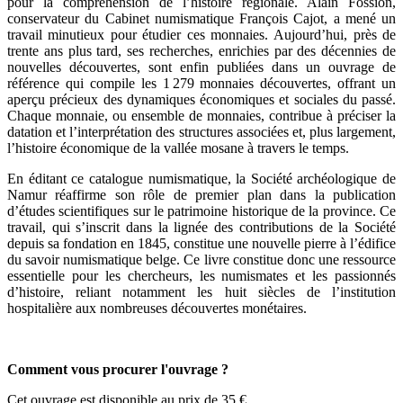
pour la compréhension de l’histoire régionale. Alain Fossion,
conservateur du Cabinet numismatique François Cajot, a mené un
travail minutieux pour étudier ces monnaies. Aujourd’hui, près de
trente ans plus tard, ses recherches, enrichies par des décennies de
nouvelles découvertes, sont enfin publiées dans un ouvrage de
référence qui compile les 1 279 monnaies découvertes, offrant un
aperçu précieux des dynamiques économiques et sociales du passé.
Chaque monnaie, ou ensemble de monnaies, contribue à préciser la
datation et l’interprétation des structures associées et, plus largement,
l’histoire économique de la vallée mosane à travers le temps.
En éditant ce catalogue numismatique, la Société archéologique de
Namur réaffirme son rôle de premier plan dans la publication
d’études scientifiques sur le patrimoine historique de la province. Ce
travail, qui s’inscrit dans la lignée des contributions de la Société
depuis sa fondation en 1845, constitue une nouvelle pierre à l’édifice
du savoir numismatique belge. Ce livre constitue donc une ressource
essentielle pour les chercheurs, les numismates et les passionnés
d’histoire, reliant notamment les huit siècles de l’institution
hospitalière aux nombreuses découvertes monétaires.
Comment vous procurer l'ouvrage ?
Cet ouvrage est disponible au prix de 35 €.