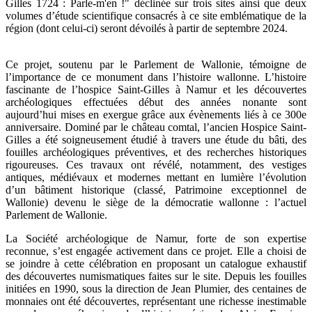
Gilles 1724 : Parle-m'en !" déclinée sur trois sites ainsi que deux
volumes d’étude scientifique consacrés à ce site emblématique de la
région (dont celui-ci) seront dévoilés à partir de septembre 2024.
Ce projet, soutenu par le Parlement de Wallonie, témoigne de
l’importance de ce monument dans l’histoire wallonne. L’histoire
fascinante de l’hospice Saint-Gilles à Namur et les découvertes
archéologiques effectuées début des années nonante sont
aujourd’hui mises en exergue grâce aux évènements liés à ce 300e
anniversaire. Dominé par le château comtal, l’ancien Hospice Saint-
Gilles a été soigneusement étudié à travers une étude du bâti, des
fouilles archéologiques préventives, et des recherches historiques
rigoureuses. Ces travaux ont révélé, notamment, des vestiges
antiques, médiévaux et modernes mettant en lumière l’évolution
d’un bâtiment historique (classé, Patrimoine exceptionnel de
Wallonie) devenu le siège de la démocratie wallonne : l’actuel
Parlement de Wallonie.
La Société archéologique de Namur, forte de son expertise
reconnue, s’est engagée activement dans ce projet. Elle a choisi de
se joindre à cette célébration en proposant un catalogue exhaustif
des découvertes numismatiques faites sur le site. Depuis les fouilles
initiées en 1990, sous la direction de Jean Plumier, des centaines de
monnaies ont été découvertes, représentant une richesse inestimable