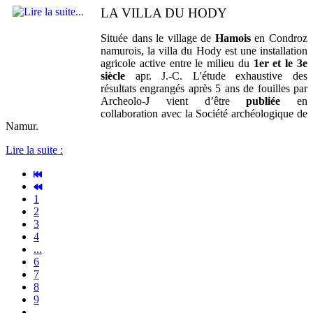
LA VILLA DU HODY
Située dans le village de
Hamois
en Condroz
namurois, la villa du Hody est une installation
agricole active entre le milieu du
1er et le 3e
siècle
apr. J.-C.
L'
étude exhaustive des
résultats engrangés après 5 ans de fouilles par
Archeolo-J vient d’être
publiée
en
collaboration avec la Société archéologique de
Namur.
Lire la suite :
1
2
3
4
...
6
7
8
9