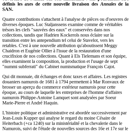
définis les axes de cette nouvelle livraison des
Annales
de la
SAN.
Quatre contributions s'attachent à l'analyse de pièces ou d'oeuvres de
diverses époques. Luc Staljanssens examine comme de véritables
trésors les clefs "sauvées des eaux" et conservées dans nos
collections, tandis que Hadrien Kockerols nous éclaire sur la
transition entre les antependium tel celui de Stavelot, vers les
retables. C'est à une nouvelle attribution qu'aboutissent Meggy
Chaidron et Eugénie Ollier à l'issue de la restauration d'une
crucifixion de nos collections. Quant à Els Tielemans et son équipe,
elles examinent la composition, la production et l'usage de sept
"nummi subferrati" du Cabinet numismatique François Cajot.
Qui dit monnaie, dit échanges et donc taxes et affaires. Les registres
douaniers namurois de 1681 à 1794 permettent à Mar Ronvaux de
brosser un aperçu du commerce extérieur namurois pour cette
époque, au cours de laquelle les entreprises de l'homme d'affaires
namurois Philippe-Antoine Lamquet sont analysées par Soeur
Marie-Pierre et André Haquin.
L'histoire politique et administrative est abordée successivement par
Jean-Louis Kupper qui analyse le regard du moine Césaire de
Heiterbach (+ca 1240) sur la ministérialité et la chevalerie dans le
Namurois, suivi de l'étude de nouvelles sources des 16e et 17e sur le