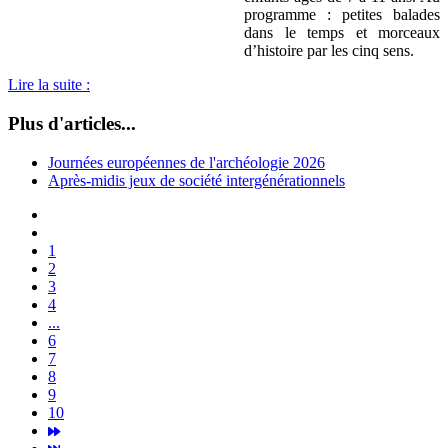
programme : petites balades
dans le temps et morceaux
d’histoire par les cinq sens.
Lire la suite :
Plus d'articles...
Journées européennes de l'archéologie 2026
Après-midis jeux de société intergénérationnels
1
2
3
4
...
6
7
8
9
10