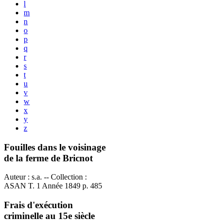
l
m
n
o
p
q
r
s
t
u
v
w
x
y
z
Fouilles dans le voisinage
de la ferme de Bricnot
Auteur : s.a. -- Collection :
ASAN T. 1 Année 1849 p. 485
Frais d'exécution
criminelle au 15e siècle