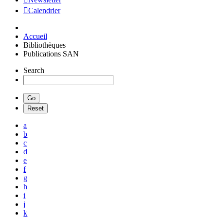
Calendrier
Accueil
Bibliothèques
Publications SAN
Search
a
b
c
d
e
f
g
h
i
j
k