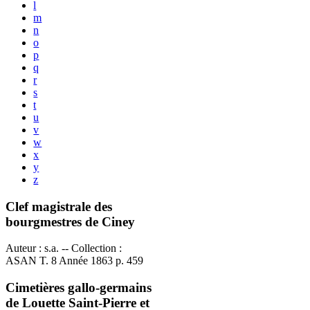
l
m
n
o
p
q
r
s
t
u
v
w
x
y
z
Clef magistrale des
bourgmestres de Ciney
Auteur : s.a. -- Collection :
ASAN T. 8 Année 1863 p. 459
Cimetières gallo-germains
de Louette Saint-Pierre et