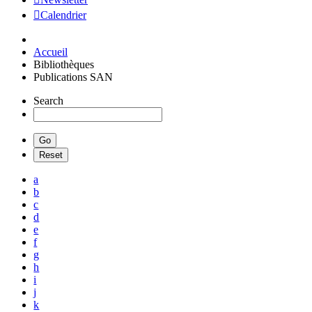
Calendrier
Accueil
Bibliothèques
Publications SAN
Search
a
b
c
d
e
f
g
h
i
j
k