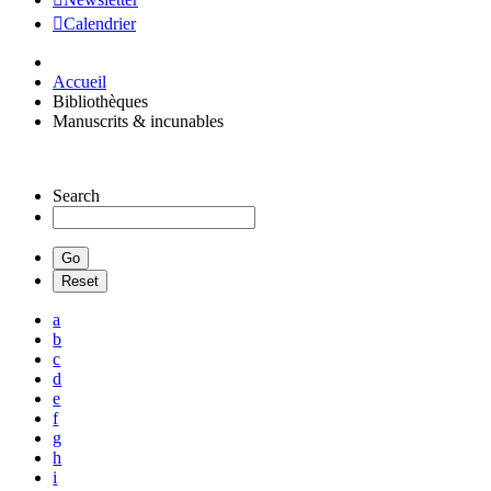
Calendrier
Accueil
Bibliothèques
Manuscrits & incunables
Search
a
b
c
d
e
f
g
h
i