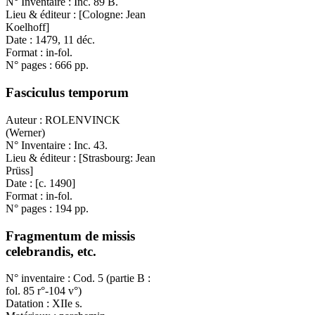
N° Inventaire : Inc. 89 B.
Lieu & éditeur : [Cologne: Jean
Koelhoff]
Date : 1479, 11 déc.
Format : in-fol.
N° pages : 666 pp.
Fasciculus temporum
Auteur : ROLENVINCK
(Werner)
N° Inventaire : Inc. 43.
Lieu & éditeur : [Strasbourg: Jean
Prüss]
Date : [c. 1490]
Format : in-fol.
N° pages : 194 pp.
Fragmentum de missis
celebrandis, etc.
N° inventaire : Cod. 5 (partie B :
fol. 85 r°-104 v°)
Datation : XIIe s.