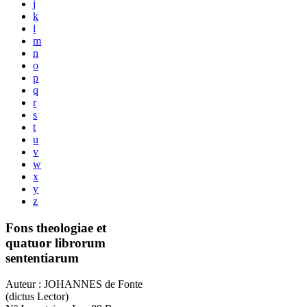
j
k
l
m
n
o
p
q
r
s
t
u
v
w
x
y
z
Fons theologiae et
quatuor librorum
sententiarum
Auteur : JOHANNES de Fonte
(dictus Lector)